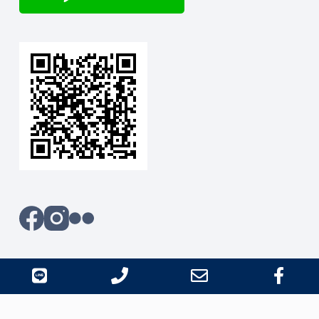
line
Phone
Email
Fac
版權 ©2026 - 小山攝影本舖 all right reserved
Number
Address