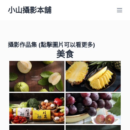
跳
小山攝影本舖
至
主
要
內
攝影作品集
(點擊圖片可以看更多)
容
美食