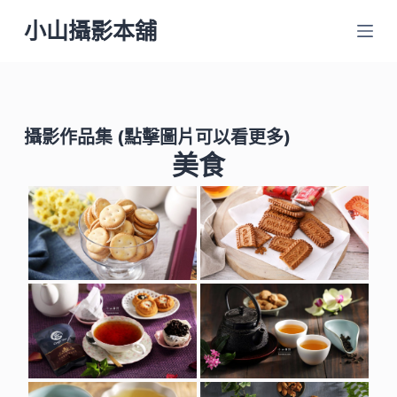
跳
小山攝影本舖
至
主
要
內
攝影作品集
(點擊圖片可以看更多)
容
美食