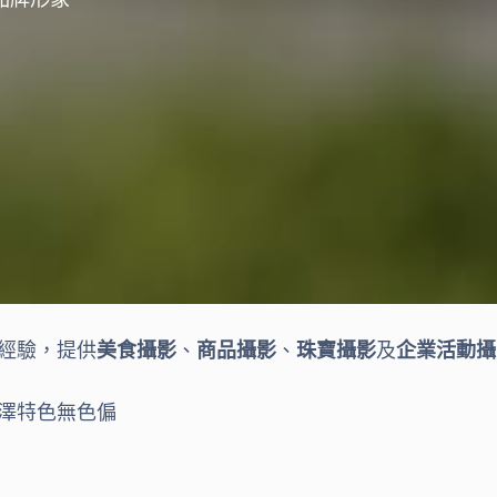
經驗，提供
美食攝影
、
商品攝影
、
珠寶攝影
及
企業活動攝
澤特色無色偏