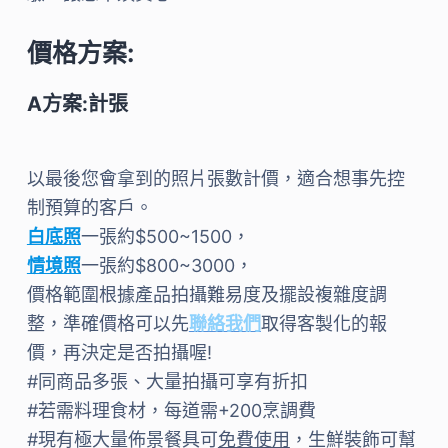
價格方案
:
A方案:計張
以最後您會拿到的照片張數計價，適合想事先控
制預算的客戶。
白底照
一張約$500~1500，
情境照
一張約$800~3000，
價格範圍根據產品拍攝難易度及擺設複雜度調
整，準確價格可以先
聯絡我們
取得客製化的報
價，再決定是否拍攝喔!
#同商品多張、大量拍攝可享有折扣
#若需料理食材，每道需+200烹調費
#現有極大量佈景餐具可
免費使用
，生鮮裝飾可幫