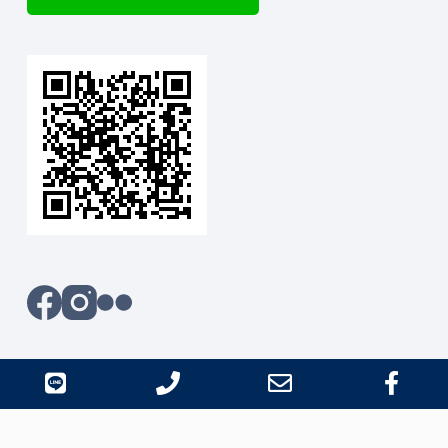
line
Phone
Email
Fac
版權 ©2026 - 小山攝影本舖 all right reserved
Number
Address