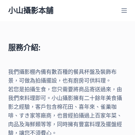
跳
小山攝影本舖
至
主
要
內
服務介紹:
容
我們攝影棚內備有數百種的餐具杯盤及裝飾布
景，可做為拍攝擺設，也有廚房可供料理。
若您是拍攝生食，您只需要將商品寄送過來，由
我們來料理即可。小山攝影擁有二十餘年美食攝
影之經驗，客戶包含棉花田、喜年來、雀巢咖
啡、すき家等廠商，也曾經拍攝過上百家年菜、
肉品及海鮮類等等，同時擁有豐富料理及擺盤經
驗，讓您不須費心。