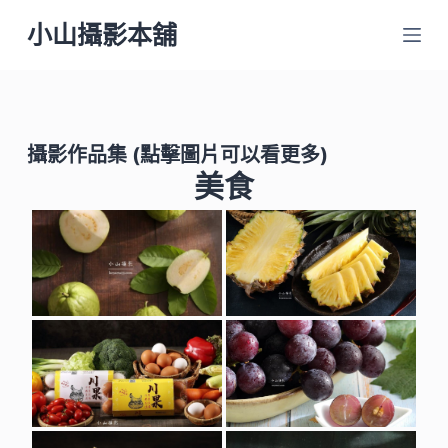
跳
小山攝影本舖
至
主
要
內
攝影作品集
(點擊圖片可以看更多)
容
美食