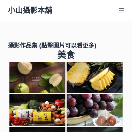
跳
小山攝影本舖
至
主
要
內
攝影作品集
(點擊圖片可以看更多)
容
美食