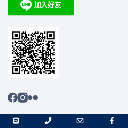
line
Phone
Email
Fac
版權 ©2026 - 小山攝影本舖 all right reserved