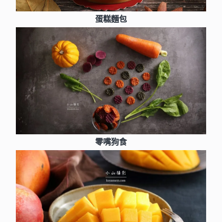
蛋糕麵包
零嘴狗食