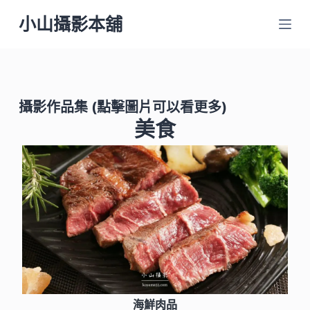
跳
小山攝影本舖
至
主
要
內
攝影作品集
(點擊圖片可以看更多)
容
美食
海鮮肉品