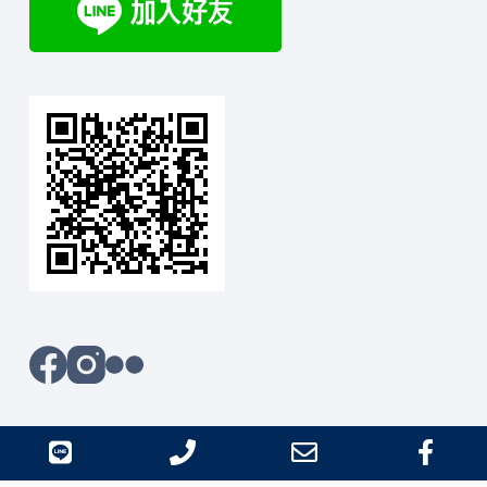
line
Phone
Email
Fac
版權 ©2026 - 小山攝影本舖 all right reserved