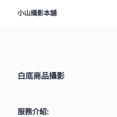
跳
小山攝影本舖
至
主
要
內
容
白底商品攝影
服務介紹: